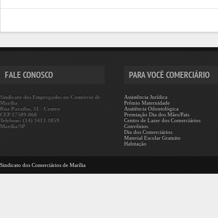
FALE CONOSCO
PARA VOCÊ COMERCIÁRIO
Sindicato dos Empregados no Comércio de
Assistência Jurídica
Marília
Prêmio Maternidade
Rua Paraíba, 31 - Centro
Assitência Odontológica
CEP 17509-060
Premiação Dia dos Mães/Pais
Telefone: (14) 3413-1059
Centro de Lazer dos Comerciários
Marília/SP
Convênios
Dia dos Comerciários
Material Escolar Gratuito
Habitação
Sindicato dos Comerciários de Marília