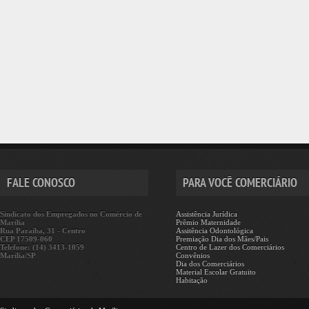
FALE CONOSCO
PARA VOCÊ COMERCIÁRIO
Sindicato dos Empregados no Comércio de
Assistência Jurídica
Marília
Prêmio Maternidade
Rua Paraíba, 31 - Centro
Assitência Odontológica
CEP 17509-060
Premiação Dia dos Mães/Pais
Telefone: (14) 3413-1059
Centro de Lazer dos Comerciários
Marília/SP
Convênios
Dia dos Comerciários
Material Escolar Gratuito
Habitação