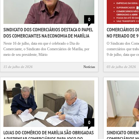
0
SINDICATO DOS COMERCIÁRIOS DESTACA O PAPEL
COMERCIÁRIOS D
DOS COMERCIANTES NA ECONOMIA DE MARÍLIA
NO FERIADO DE 9
Neste 16 de julho, data em que é celebrado o Dia do
O Sindicato dos Comer
Comerciante, o Sindicato dos Comerciários de Marília, por
comerciários que trab
meio de seu presidente, Mário
9 de julho, data que c
15 de julho de 2026
Notícias
03 de julho de 2026
0
LOJAS DO COMÉRCIO DE MARÍLIA SÃO OBRIGADAS
SINDICATO ORIEN
A DISPENSAR COMERCIÁRIOS PARA JOGO DO
COMERCIÁRIOS N