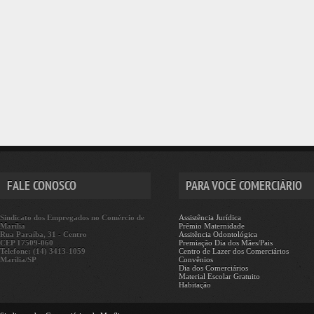
FALE CONOSCO
PARA VOCÊ COMERCIÁRIO
Sindicato dos Empregados no Comércio de
Assistência Jurídica
Marília
Prêmio Maternidade
Rua Paraíba, 31 - Centro
Assitência Odontológica
CEP 17509-060
Premiação Dia dos Mães/Pais
Telefone: (14) 3413-1059
Centro de Lazer dos Comerciários
Marília/SP
Convênios
Dia dos Comerciários
Material Escolar Gratuito
Habitação